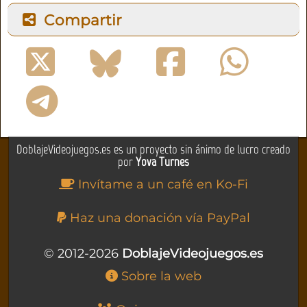
Compartir
DoblajeVideojuegos.es es un proyecto sin ánimo de lucro creado
por
Yova Turnes
Invítame a un café en Ko-Fi
Haz una donación vía PayPal
© 2012-2026
DoblajeVideojuegos.es
Sobre la web