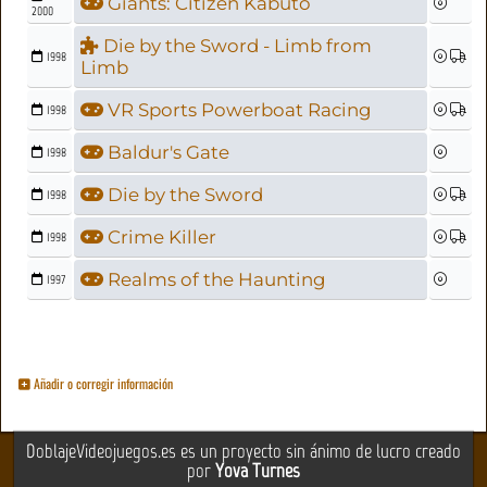
Giants: Citizen Kabuto
2000
Die by the Sword - Limb from
1998
Limb
VR Sports Powerboat Racing
1998
Baldur's Gate
1998
Die by the Sword
1998
Crime Killer
1998
Realms of the Haunting
1997
Añadir o corregir información
DoblajeVideojuegos.es es un proyecto sin ánimo de lucro creado
por
Yova Turnes