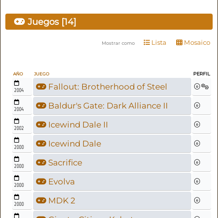
Juegos [14]
Lista
Mosaico
Mostrar como
PERFIL
AÑO
JUEGO
Fallout: Brotherhood of Steel
2004
Baldur's Gate: Dark Alliance II
2004
Icewind Dale II
2002
Icewind Dale
2000
Sacrifice
2000
Evolva
2000
MDK 2
2000