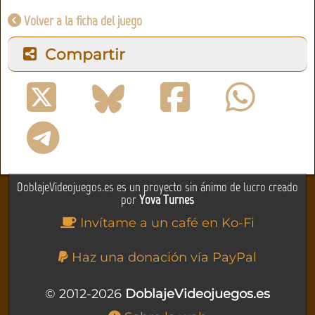
Volver a la ficha del juego
Compartir
DoblajeVideojuegos.es es un proyecto sin ánimo de lucro creado
por
Yova Turnes
Invítame a un café en Ko-Fi
Haz una donación vía PayPal
© 2012-2026
DoblajeVideojuegos.es