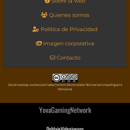
Sobre la web
Quienes somos
Política de Privacidad
Imagen corporativa
Contacto
Esta obra está bajo una licencia de Creative Commons Reconocimiento-NoComercial-CompartirIgual 4.0
Internacional
YovaGamingNetwork
DoblajeVideojuegos