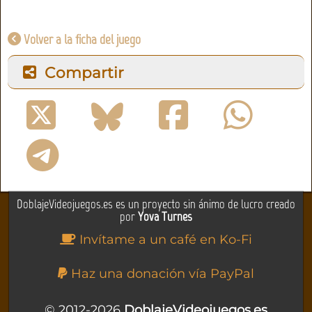
Volver a la ficha del juego
Compartir
DoblajeVideojuegos.es es un proyecto sin ánimo de lucro creado
por
Yova Turnes
Invítame a un café en Ko-Fi
Haz una donación vía PayPal
© 2012-2026
DoblajeVideojuegos.es