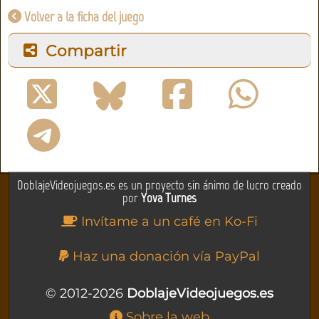
Volver a la ficha del juego
Compartir
DoblajeVideojuegos.es es un proyecto sin ánimo de lucro creado
por
Yova Turnes
Invítame a un café en Ko-Fi
Haz una donación vía PayPal
© 2012-2026
DoblajeVideojuegos.es
Sobre la web