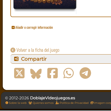
Añadir o corregir información
Volver a la ficha del juego
Compartir
© 2012-2026
DoblajeVideojuegos.es
Sobre la web
Quienes somos
Política de Privacidad
Imagen corp