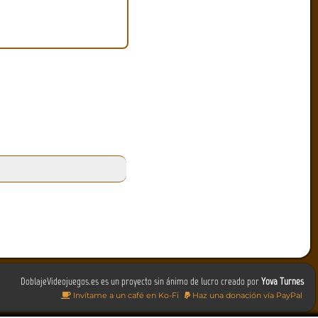
DoblajeVideojuegos.es es un proyecto sin ánimo de lucro creado por
Yova Turnes
Invítame a un café en Ko-Fi
Haz una donación vía PayPal