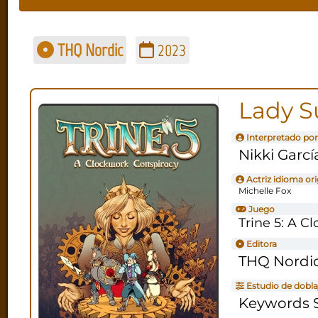
THQ Nordic
2023
Lady 
Interpretado por
Nikki Garcí
Actriz idioma ori
Michelle Fox
Juego
Trine 5: A C
Editora
THQ Nordi
Estudio de dobla
Keywords S