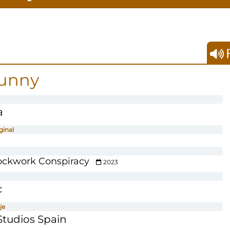
F
Sunny
a
ginal
lockwork Conspiracy
2023
c
je
tudios Spain