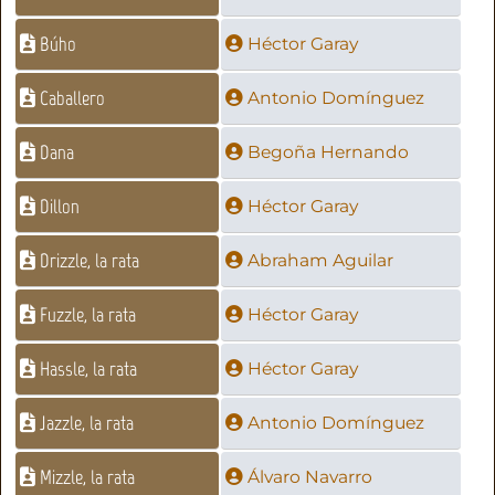
Búho
Héctor Garay
Caballero
Antonio Domínguez
Dana
Begoña Hernando
Dillon
Héctor Garay
Drizzle, la rata
Abraham Aguilar
Fuzzle, la rata
Héctor Garay
Hassle, la rata
Héctor Garay
Jazzle, la rata
Antonio Domínguez
Mizzle, la rata
Álvaro Navarro