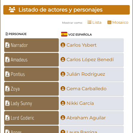
Listado de actores y personajes
Lista
Mosaico
Mostrar como
PERSONAJE
VOZ ESPAÑOLA
Narrador
Carlos Ysbert
Amadeus
Carlos López Benedí
Pontius
Julián Rodríguez
Zoya
Gema Carballedo
Lady Sunny
Nikki García
Lord Goderic
Abraham Aguilar
Agnes
Laura Barriga