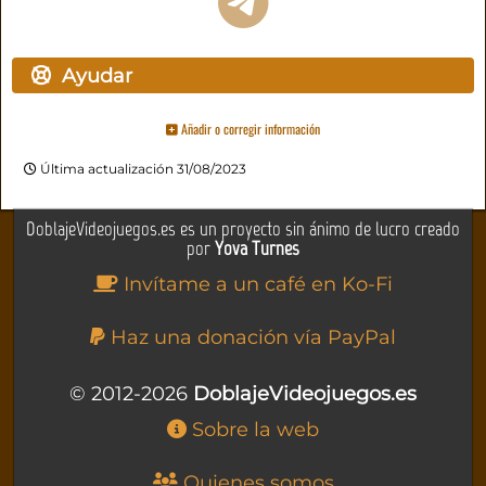
Ayudar
Añadir o corregir información
Última actualización 31/08/2023
DoblajeVideojuegos.es es un proyecto sin ánimo de lucro creado
por
Yova Turnes
Invítame a un café en Ko-Fi
Haz una donación vía PayPal
© 2012-2026
DoblajeVideojuegos.es
Sobre la web
Quienes somos