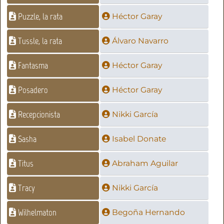
Puzzle, la rata
Héctor Garay
Tussle, la rata
Álvaro Navarro
Fantasma
Héctor Garay
Posadero
Héctor Garay
Recepcionista
Nikki García
Sasha
Isabel Donate
Titus
Abraham Aguilar
Tracy
Nikki García
Wilhelmaton
Begoña Hernando