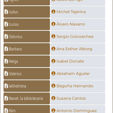
Julius
Michel Tejerina
Lucius
Álvaro Navarro
Sidonius
Sergio Goicoechea
Barbara
Ana Esther Alborg
Helga
Isabel Donate
Valerius
Abraham Aguilar
Wilhelmina
Begoña Hernando
Nenet, la bibliotecaria
Susana Cantos
Nim
Antonio Domínguez