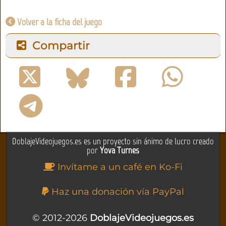
Volver a la ficha del juego
Compartir
DoblajeVideojuegos.es es un proyecto sin ánimo de lucro creado
por
Yova Turnes
Invítame a un café en Ko-Fi
Haz una donación vía PayPal
© 2012-2026
DoblajeVideojuegos.es