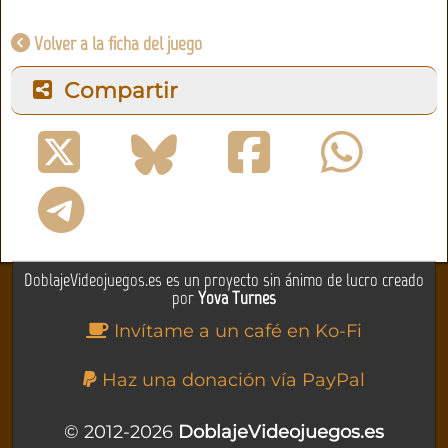
Volver a la ficha del juego
Compartir
DoblajeVideojuegos.es es un proyecto sin ánimo de lucro creado
por
Yova Turnes
Invítame a un café en Ko-Fi
Haz una donación vía PayPal
© 2012-2026
DoblajeVideojuegos.es