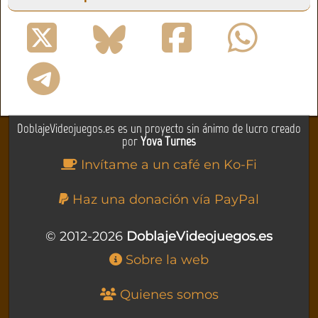
DoblajeVideojuegos.es es un proyecto sin ánimo de lucro creado
por
Yova Turnes
Invítame a un café en Ko-Fi
Haz una donación vía PayPal
© 2012-2026
DoblajeVideojuegos.es
Sobre la web
Quienes somos