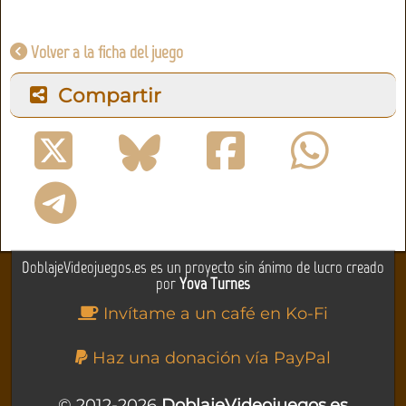
Volver a la ficha del juego
Compartir
DoblajeVideojuegos.es es un proyecto sin ánimo de lucro creado
por
Yova Turnes
Invítame a un café en Ko-Fi
Haz una donación vía PayPal
© 2012-2026
DoblajeVideojuegos.es