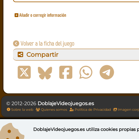
Añadir o corregir información
Volver a la ficha del juego
Compartir
© 2012-2026
DoblajeVideojuegos.es
Sobre la web
Quienes somos
Política de Privacidad
Imagen corp
DoblajeVideojuegos.es utiliza
cookies propias
p