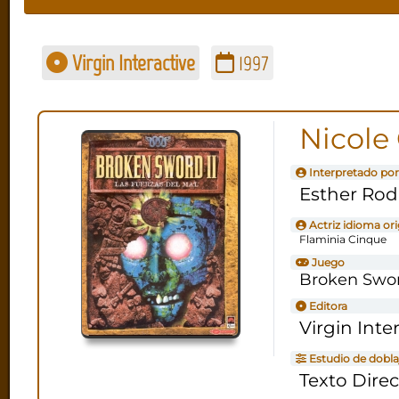
Virgin Interactive
1997
Nicole 
Interpretado por
Esther Rod
Actriz idioma ori
Flaminia Cinque
Juego
Broken Sword
Editora
Virgin Inte
Estudio de dobla
Texto Dire