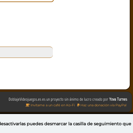
DoblajeVideojuegos.es es un proyecto sin ánimo de lucro creado por
Yova Turnes
Invítame a un café en Ko-Fi
Haz una donación vía PayPal
 desactivarlas puedes
desmarcar la casilla de seguimiento
que