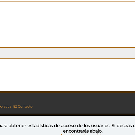
orativa
Contacto
ara obtener estadísticas de acceso de los usuarios. Si deseas
encontrarás abajo.
Esta obra está bajo una licencia de Creative Commons Reconocimiento-NoComercial-CompartirIgual 4.0 Internacional