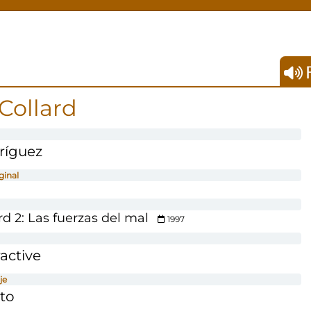
F
Collard
ríguez
ginal
 2: Las fuerzas del mal
1997
ractive
je
cto