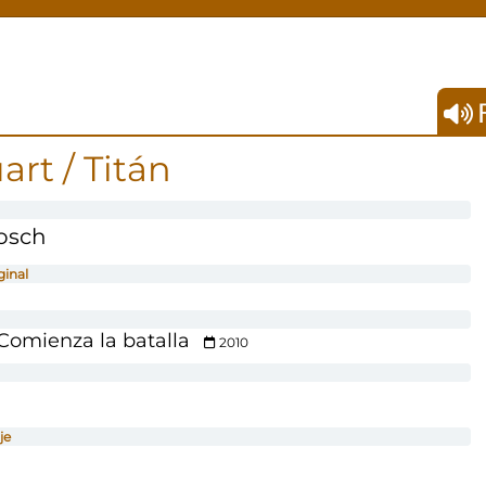
F
art / Titán
osch
ginal
omienza la batalla
2010
je