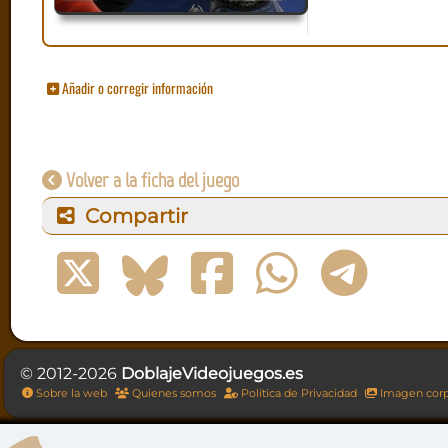
Añadir o corregir información
Volver a la ficha del juego
Compartir
© 2012-2026
DoblajeVideojuegos.es
Sobre la web
Quienes somos
Política de Privacidad
Imagen corp