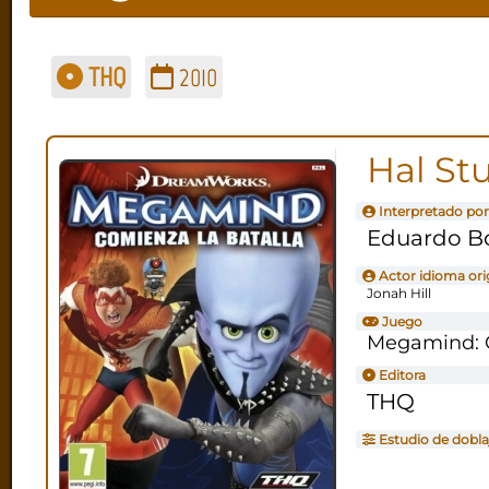
THQ
2010
Hal Stu
Interpretado por
Eduardo B
Actor idioma ori
Jonah Hill
Juego
Megamind: C
Editora
THQ
Estudio de dobla