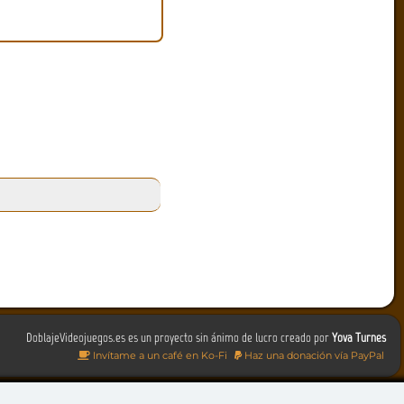
DoblajeVideojuegos.es es un proyecto sin ánimo de lucro creado por
Yova Turnes
Invítame a un café en Ko-Fi
Haz una donación vía PayPal