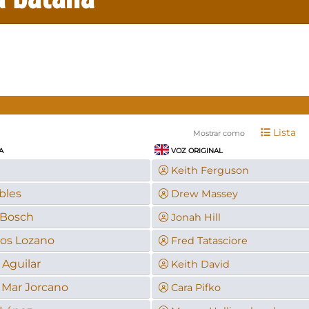
Lista
Mostrar como
A
VOZ ORIGINAL
Keith Ferguson
bles
Drew Massey
 Bosch
Jonah Hill
los Lozano
Fred Tatasciore
Aguilar
Keith David
l Mar Jorcano
Cara Pifko