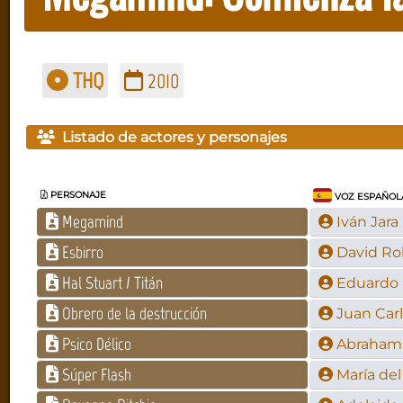
THQ
2010
Listado de actores y personajes
PERSONAJE
VOZ ESPAÑOL
Megamind
Iván Jara
Esbirro
David Ro
Hal Stuart / Titán
Eduardo
Obrero de la destrucción
Juan Car
Psico Délico
Abraham 
Súper Flash
María de