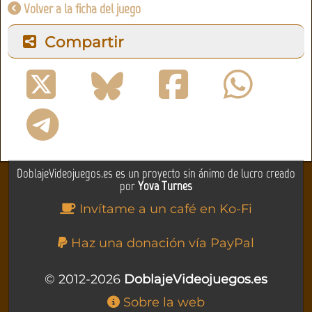
Volver a la ficha del juego
Compartir
DoblajeVideojuegos.es es un proyecto sin ánimo de lucro creado
por
Yova Turnes
Invítame a un café en Ko-Fi
Haz una donación vía PayPal
© 2012-2026
DoblajeVideojuegos.es
Sobre la web