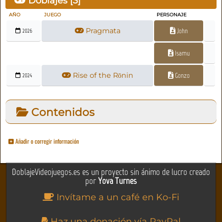
Doblajes [
3
]
AÑO
JUEGO
PERSONAJE
Pragmata
John
2026
Isamu
Rise of the Rōnin
Gonzo
2024
Contenidos
Añadir o corregir información
DoblajeVideojuegos.es es un proyecto sin ánimo de lucro creado
por
Yova Turnes
Invítame a un café en Ko-Fi
Haz una donación vía PayPal