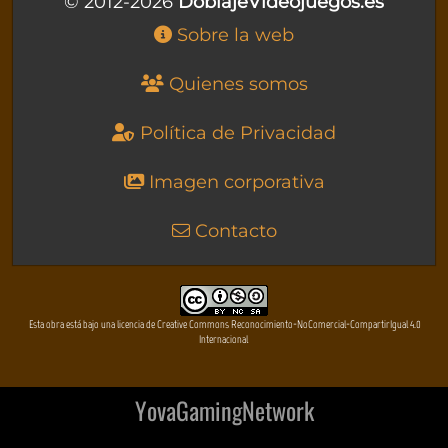
© 2012-2026
DoblajeVideojuegos.es
Sobre la web
Quienes somos
Política de Privacidad
Imagen corporativa
Contacto
Esta obra está bajo una licencia de Creative Commons Reconocimiento-NoComercial-CompartirIgual 4.0
Internacional
YovaGamingNetwork