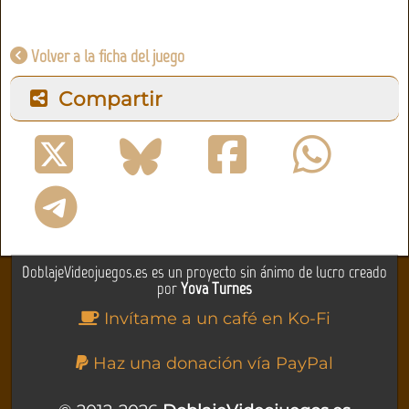
Volver a la ficha del juego
Compartir
DoblajeVideojuegos.es es un proyecto sin ánimo de lucro creado
por
Yova Turnes
Invítame a un café en Ko-Fi
Haz una donación vía PayPal