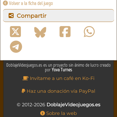
Volver a la ficha del juego
Compartir
DoblajeVideojuegos.es es un proyecto sin ánimo de lucro creado
por
Yova Turnes
Invítame a un café en Ko-Fi
Haz una donación vía PayPal
© 2012-2026
DoblajeVideojuegos.es
Sobre la web