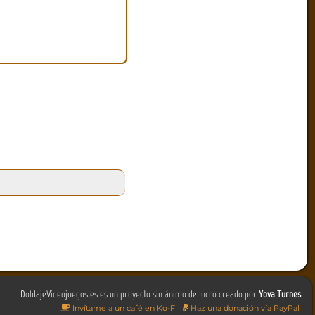
DoblajeVideojuegos.es es un proyecto sin ánimo de lucro creado por
Yova Turnes
Invítame a un café en Ko-Fi
Haz una donación vía PayPal