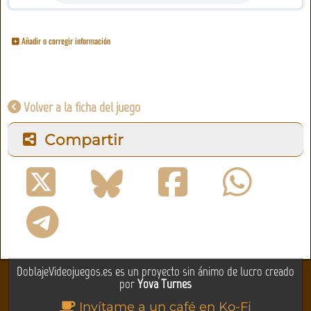
Añadir o corregir información
Volver a la ficha del juego
Compartir
DoblajeVideojuegos.es es un proyecto sin ánimo de lucro creado
por
Yova Turnes
Invítame a un café en Ko-Fi