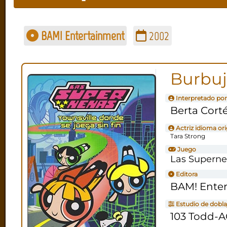
BAM! Entertainment
2002
Burbu
Interpretado por
Berta Cort
Actriz idioma ori
Tara Strong
Juego
Las Supernen
Editora
BAM! Ente
Estudio de dobla
103 Todd-A