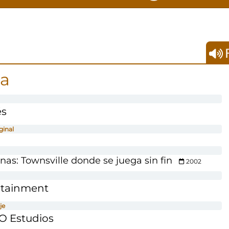
F
ja
és
ginal
as: Townsville donde se juega sin fin
2002
rtainment
je
O Estudios