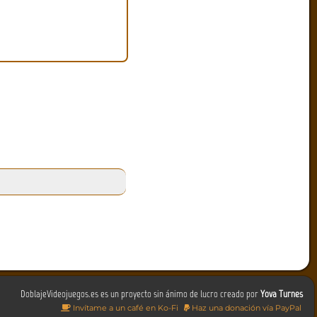
DoblajeVideojuegos.es es un proyecto sin ánimo de lucro creado por
Yova Turnes
Invítame a un café en Ko-Fi
Haz una donación vía PayPal