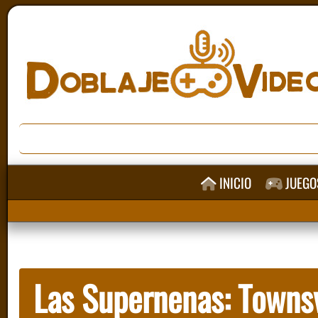
INICIO
JUEGO
Las Supernenas: Townsvi