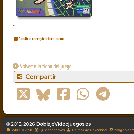
Añadir o corregir información
Volver a la ficha del juego
Compartir
© 2012-2026
DoblajeVideojuegos.es
Sobre la web
Quienes somos
Política de Privacidad
Imagen corp