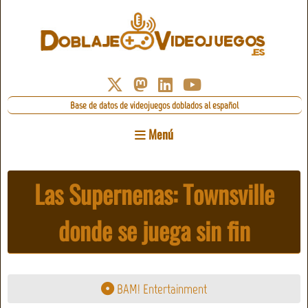
Base de datos de videojuegos doblados al español
Menú
Las Supernenas: Townsville
donde se juega sin fin
BAM! Entertainment