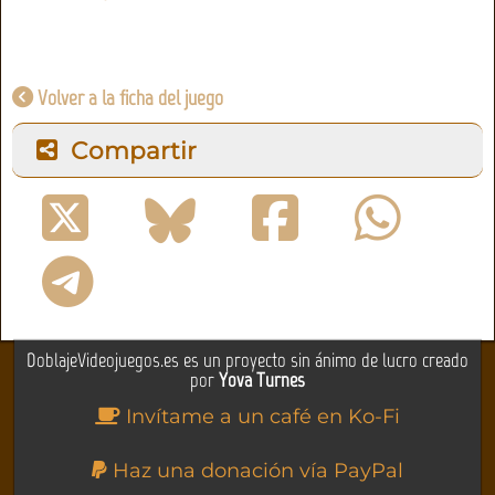
Volver a la ficha del juego
Compartir
DoblajeVideojuegos.es es un proyecto sin ánimo de lucro creado
por
Yova Turnes
Invítame a un café en Ko-Fi
Haz una donación vía PayPal