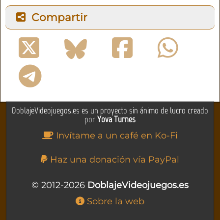
Compartir
DoblajeVideojuegos.es es un proyecto sin ánimo de lucro creado
por
Yova Turnes
Invítame a un café en Ko-Fi
Haz una donación vía PayPal
© 2012-2026
DoblajeVideojuegos.es
Sobre la web