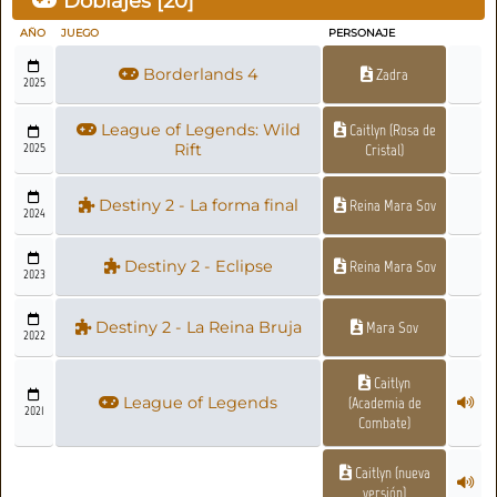
Doblajes [
20
]
AÑO
JUEGO
PERSONAJE
Borderlands 4
Zadra
2025
League of Legends: Wild
Caitlyn (Rosa de
2025
Rift
Cristal)
Destiny 2 - La forma final
Reina Mara Sov
2024
Destiny 2 - Eclipse
Reina Mara Sov
2023
Destiny 2 - La Reina Bruja
Mara Sov
2022
Caitlyn
League of Legends
(Academia de
2021
Combate)
Caitlyn (nueva
versión)