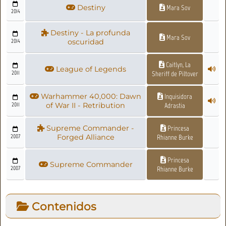
Destiny
Mara Sov
2014
Destiny - La profunda
Mara Sov
2014
oscuridad
Caitlyn, La
League of Legends
2011
Sheriff de Piltover
Warhammer 40,000: Dawn
Inquisidora
2011
of War II - Retribution
Adrastia
Supreme Commander -
Princesa
2007
Forged Alliance
Rhianne Burke
Princesa
Supreme Commander
2007
Rhianne Burke
Contenidos