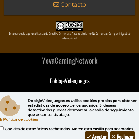
Contacto
Esta obra está bajo una licencia de Creative Commons Reconocimiento-NoComercial-CompartirIgual 4.0
Internacional
YovaGamingNetwork
DoblajeVideojuegos
DeVuego
DoblajeVideojuegos.es utiliza
cookies propias
para obtener
estadísticas de acceso de los usuarios. Si deseas
DeVuego GAL
desactivarlas puedes
desmarcar la casilla de seguimiento
que encontrarás abajo.
Política de cookies
DeVuego LATAM
Cookies de estadísticas rechazadas. Marca esta casilla para aceptarlas.
DeVuego Portugal
Aceptar
Rechazar