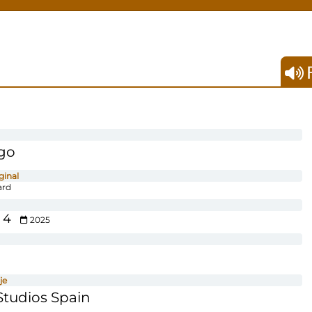
F
go
ginal
ard
 4
2025
je
tudios Spain