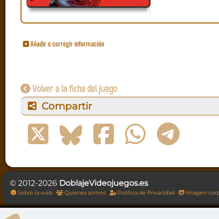
Añadir o corregir información
Volver a la ficha del juego
Compartir
© 2012-2026
DoblajeVideojuegos.es
Sobre la web
Quienes somos
Política de Privacidad
Imagen corp