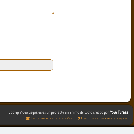
DoblajeVideojuegos.es es un proyecto sin ánimo de lucro creado por
Yova Turnes
Invítame a un café en Ko-Fi
Haz una donación vía PayPal