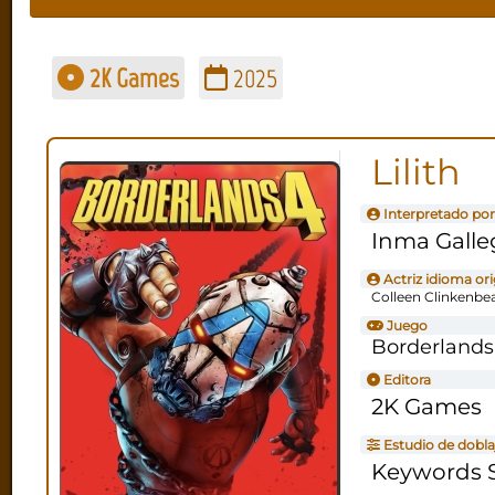
2K Games
2025
Lilith
Interpretado por
Inma Galle
Actriz idioma ori
Colleen Clinkenbe
Juego
Borderlands
Editora
2K Games
Estudio de dobla
Keywords S