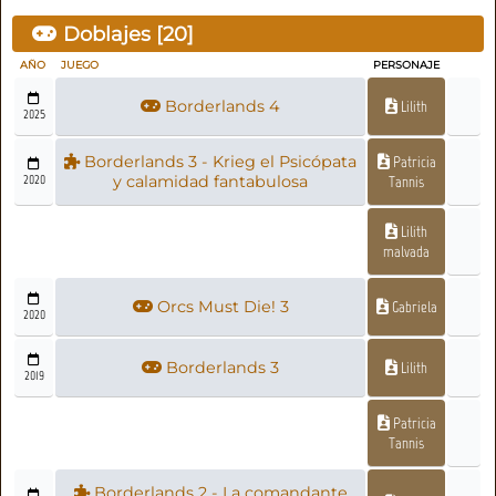
Doblajes [
20
]
AÑO
JUEGO
PERSONAJE
Borderlands 4
Lilith
2025
Borderlands 3 - Krieg el Psicópata
Patricia
2020
y calamidad fantabulosa
Tannis
Lilith
malvada
Orcs Must Die! 3
Gabriela
2020
Borderlands 3
Lilith
2019
Patricia
Tannis
Borderlands 2 - La comandante