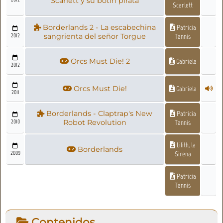
Scarlett y su botín pirata
Scarlett
Borderlands 2 - La escabechina
Patricia
2012
sangrienta del señor Torgue
Tannis
Orcs Must Die! 2
Gabriela
2012
Orcs Must Die!
Gabriela
2011
Borderlands - Claptrap's New
Patricia
2010
Robot Revolution
Tannis
Lilith, la
Borderlands
2009
Sirena
Patricia
Tannis
Contenidos