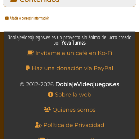
Añadir o corregir información
DoblajeVideojuegos.es es un proyecto sin ánimo de lucro creado
por
Yova Turnes
Invítame a un café en Ko-Fi
Haz una donación vía PayPal
© 2012-2026
DoblajeVideojuegos.es
Sobre la web
Quienes somos
Política de Privacidad