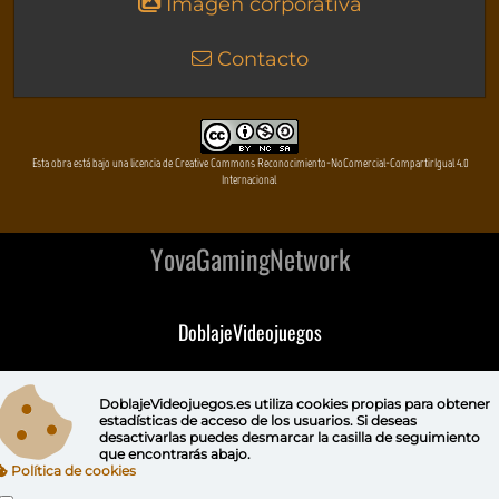
Imagen corporativa
Contacto
Esta obra está bajo una licencia de Creative Commons Reconocimiento-NoComercial-CompartirIgual 4.0
Internacional
YovaGamingNetwork
DoblajeVideojuegos
DeVuego
DoblajeVideojuegos.es utiliza
cookies propias
para obtener
estadísticas de acceso de los usuarios. Si deseas
DeVuego GAL
desactivarlas puedes
desmarcar la casilla de seguimiento
que encontrarás abajo.
Política de cookies
DeVuego LATAM