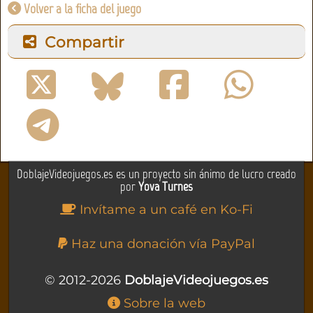
Volver a la ficha del juego
Compartir
DoblajeVideojuegos.es es un proyecto sin ánimo de lucro creado
por
Yova Turnes
Invítame a un café en Ko-Fi
Haz una donación vía PayPal
© 2012-2026
DoblajeVideojuegos.es
Sobre la web