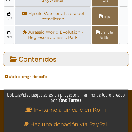
Skywalker
Leia
Hyrule Warriors: La era del
Impa
2020
cataclismo
Jurassic World Evolution -
Dra. Ellie
2019
Regreso a Jurassic Park
Sattler
Contenidos
Añadir o corregir información
DoblajeVideojuegos.es es un proyecto sin ánimo de lucro creado
por
Yova Turnes
Invítame a un café en Ko-Fi
Haz una donación vía PayPal