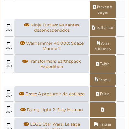
Passionate
Gorgon
Ninja Turtles: Mutantes
Leatherhead
2024
desencadenados
Warhammer 40,000: Space
Voces
2024
Marine 2
adicionales
Transformers Earthspack
Twitch
2023
Expedition
Skywarp
Bratz: A presumir de estilazo
Felicia
2022
Dying Light 2: Stay Human
2022
LEGO Star Wars: La saga
Princesa
2022