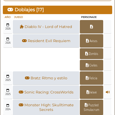
Doblajes [
17
]
AÑO
JUEGO
PERSONAJE
Diablo IV - Lord of Hatred
2026
Resident Evil Requiem
Avisos
2026
Zombis
Civiles
Bratz: Ritmo y estilo
Felicia
2025
Sonic Racing: CrossWorlds
Wave
2025
Monster High: Skulltimate
Puzzled
2024
Secrets
Simulacrum