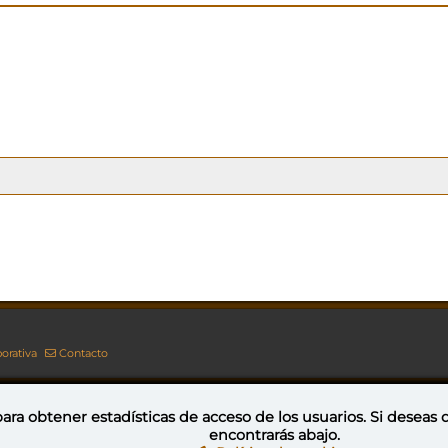
orativa
Contacto
ara obtener estadísticas de acceso de los usuarios. Si deseas
encontrarás abajo.
Esta obra está bajo una licencia de Creative Commons Reconocimiento-NoComercial-CompartirIgual 4.0 Internacional