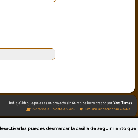
DoblajeVideojuegos.es es un proyecto sin ánimo de lucro creado por
Yova Turnes
Invítame a un café en Ko-Fi
Haz una donación vía PayPal
 desactivarlas puedes
desmarcar la casilla de seguimiento
que