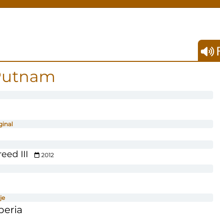
F
 Putnam
ginal
eed III
2012
je
beria