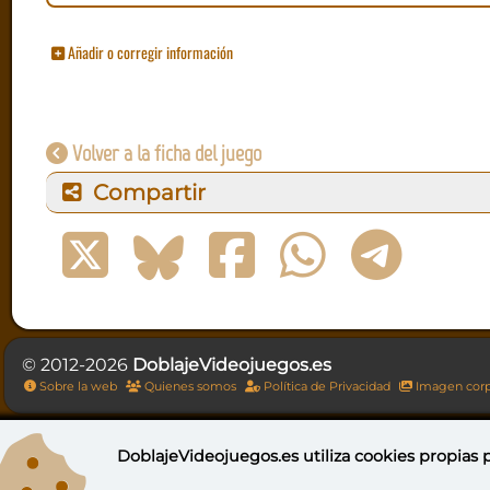
Añadir o corregir información
Volver a la ficha del juego
Compartir
© 2012-2026
DoblajeVideojuegos.es
Sobre la web
Quienes somos
Política de Privacidad
Imagen corp
DoblajeVideojuegos.es utiliza
cookies propias
p