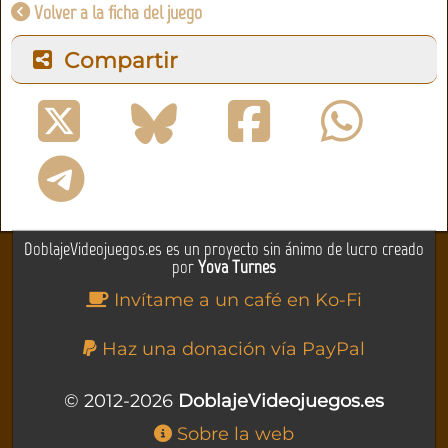
Volver a la ficha del juego
Compartir
DoblajeVideojuegos.es es un proyecto sin ánimo de lucro creado
por
Yova Turnes
Invítame a un café en Ko-Fi
Haz una donación vía PayPal
© 2012-2026
DoblajeVideojuegos.es
Sobre la web