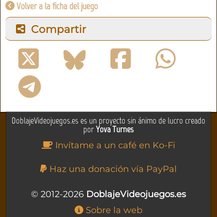
Volver a la ficha del juego
Compartir
DoblajeVideojuegos.es es un proyecto sin ánimo de lucro creado
por
Yova Turnes
Invítame a un café en Ko-Fi
Haz una donación vía PayPal
© 2012-2026
DoblajeVideojuegos.es
Sobre la web