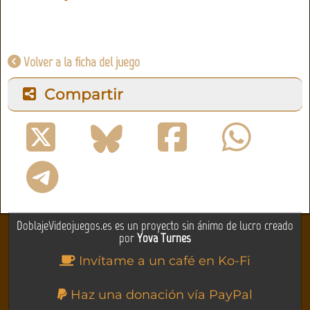
Volver a la ficha del juego
Compartir
DoblajeVideojuegos.es es un proyecto sin ánimo de lucro creado
por
Yova Turnes
Invítame a un café en Ko-Fi
Haz una donación vía PayPal