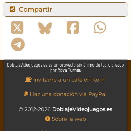
Compartir
DoblajeVideojuegos.es es un proyecto sin ánimo de lucro creado
por
Yova Turnes
Invítame a un café en Ko-Fi
Haz una donación vía PayPal
© 2012-2026
DoblajeVideojuegos.es
Sobre la web