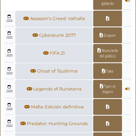
gallardo
Assassin’s Creed: Valhalla
2020
Cyberpunk 2077
Grayson
2020
Anunciante
FIFA 21
2020
del público
Ghost of Tsushima
Taka
2020
Tyari el
Legends of Runeterra
2020
Viajero
Mafia: Edición definitiva
2020
Predator: Hunting Grounds
2020