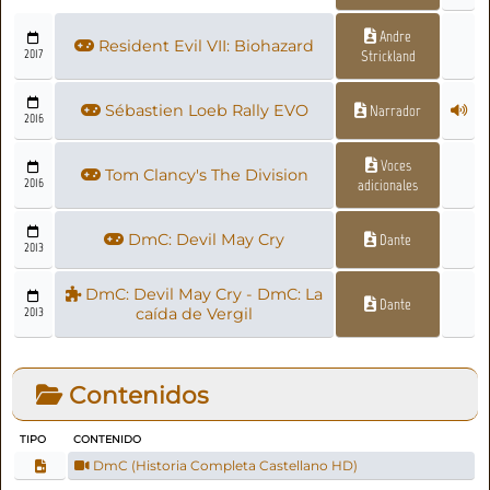
Andre
Resident Evil VII: Biohazard
2017
Strickland
Sébastien Loeb Rally EVO
Narrador
2016
Voces
Tom Clancy's The Division
2016
adicionales
DmC: Devil May Cry
Dante
2013
DmC: Devil May Cry - DmC: La
Dante
2013
caída de Vergil
Contenidos
TIPO
CONTENIDO
DmC (Historia Completa Castellano HD)