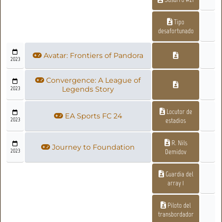
Tipo
desafortunado
Avatar: Frontiers of Pandora
2023
Convergence: A League of
2023
Legends Story
Locutor de
EA Sports FC 24
2023
estadios
R. Nils
Journey to Foundation
2023
Demidov
Guardia del
array 1
Piloto del
transbordador