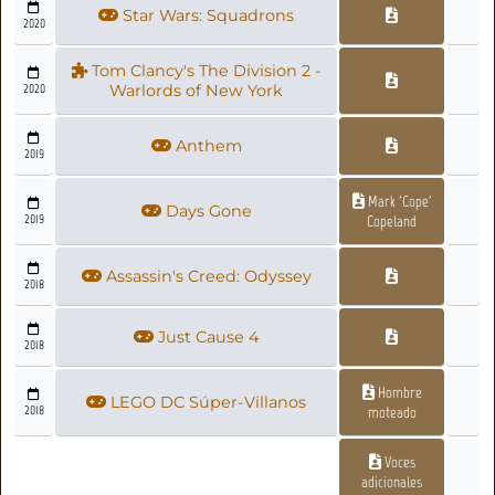
Star Wars: Squadrons
2020
Tom Clancy's The Division 2 -
2020
Warlords of New York
Anthem
2019
Mark 'Cope'
Days Gone
2019
Copeland
Assassin's Creed: Odyssey
2018
Just Cause 4
2018
Hombre
LEGO DC Súper-Villanos
2018
moteado
Voces
adicionales