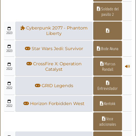
Soldado del
pasillo 2
Cyberpunk 2077 - Phantom
2023
Liberty
Star Wars Jedi: Survivor
Bode Akuna
2023
CrossFire X: Operation
Marcus
2022
Catalyst
Randall
GRID Legends
2022
Entrevistador
Horizon Forbidden West
Kentokk
2022
Voce
adicionales