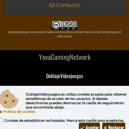
Contacto
Esta obra está bajo una licencia de Creative Commons Reconocimiento-NoComercial-CompartirIgual 4.0
Internacional
YovaGamingNetwork
DoblajeVideojuegos
DeVuego
DoblajeVideojuegos.es utiliza
cookies propias
para obtener
estadísticas de acceso de los usuarios. Si deseas
DeVuego GAL
desactivarlas puedes
desmarcar la casilla de seguimiento
que encontrarás abajo.
Política de cookies
DeVuego LATAM
Cookies de estadísticas rechazadas. Marca esta casilla para aceptarlas.
DeVuego Portugal
Aceptar
Rechazar