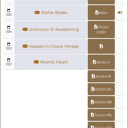
Stellar Blade
Adam
2024
Vincent
Unknown 9: Awakening
2024
Lichter
Assassin's Creed: Mirage
2023
Atomic Heart
Kuznecov
2023
Hombre #1
Hombre #11
Hombre #19
Susurro #16
Susurro #21