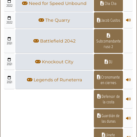
Need for Speed Unbound
Cha Cha
2022
The Quarry
Jacob Custos
2022
Battlefield 2042
Subcomandante
2021
ruso 2
Knockout City
DJ
2021
Cronomante
Legends of Runeterra
2021
en ciernes
Defensor de
la costa
Guardián de
las dunas
Jinete