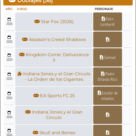
Doblajes [
58
]
AÑO
JUEGO
PERSONAJE
Falco
Star Fox (2026)
2026
Lombardi
Assassin's Creed Shadows
2025
Kingdom Come: Deliverance
Samuel
2025
II
Indiana Jones y el Gran Círculo
Padre
2025
- La Orden de los Gigantes
Orlando Ricci
Locutor de
EA Sports FC 25
2024
estadios
Indiana Jones y el Gran
2024
Círculo
Skull and Bones
2024