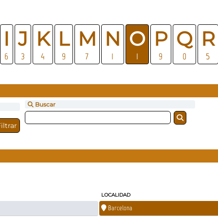
I
J
K
L
M
N
O
P
Q
R
6
3
4
9
7
1
1
9
0
5
Buscar
LOCALIDAD
Barcelona