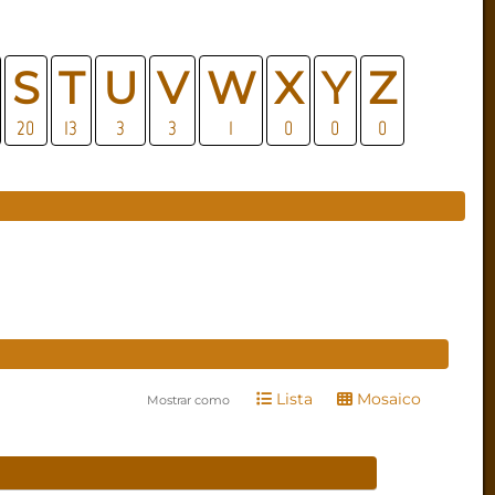
S
T
U
V
W
X
Y
Z
20
13
3
3
1
0
0
0
Lista
Mosaico
Mostrar como