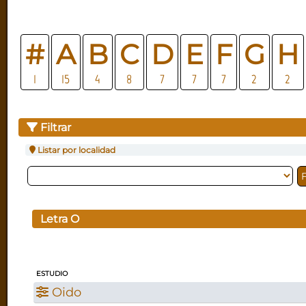
#
A
B
C
D
E
F
G
H
1
15
4
8
7
7
7
2
2
Filtrar
Listar por localidad
Letra
O
ESTUDIO
Oido