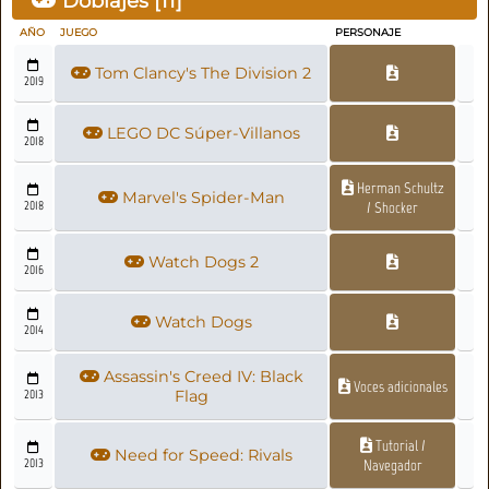
Doblajes [
11
]
AÑO
JUEGO
PERSONAJE
Tom Clancy's The Division 2
2019
LEGO DC Súper-Villanos
2018
Herman Schultz
Marvel's Spider-Man
2018
/ Shocker
Watch Dogs 2
2016
Watch Dogs
2014
Assassin's Creed IV: Black
Voces adicionales
2013
Flag
Tutorial /
Need for Speed: Rivals
2013
Navegador