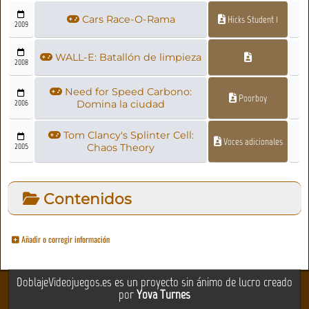
Cars Race-O-Rama
Hicks Student 1
2009
WALL-E: Batallón de limpieza
2008
Need for Speed Carbono:
Poorboy
2006
Domina la ciudad
Tom Clancy's Splinter Cell:
Voces adicionales
2005
Chaos Theory
Contenidos
Añadir o corregir información
DoblajeVideojuegos.es es un proyecto sin ánimo de lucro creado
por
Yova Turnes