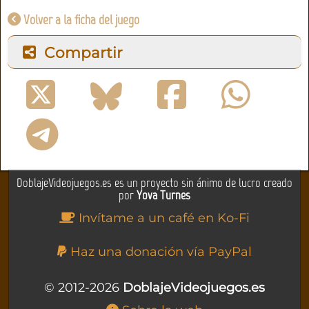
Volver a la ficha del juego
Compartir
DoblajeVideojuegos.es es un proyecto sin ánimo de lucro creado
por
Yova Turnes
Invítame a un café en Ko-Fi
Haz una donación vía PayPal
© 2012-2026
DoblajeVideojuegos.es