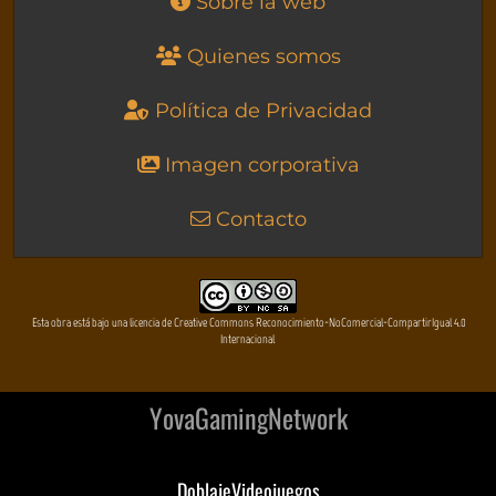
Sobre la web
Quienes somos
Política de Privacidad
Imagen corporativa
Contacto
Esta obra está bajo una licencia de Creative Commons Reconocimiento-NoComercial-CompartirIgual 4.0
Internacional
YovaGamingNetwork
DoblajeVideojuegos