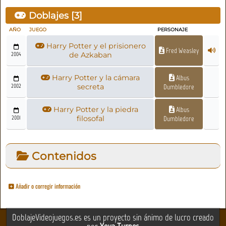
Doblajes [
3
]
AÑO
JUEGO
PERSONAJE
Harry Potter y el prisionero
Fred Weasley
2004
de Azkaban
Harry Potter y la cámara
Albus
2002
secreta
Dumbledore
Harry Potter y la piedra
Albus
2001
filosofal
Dumbledore
Contenidos
Añadir o corregir información
DoblajeVideojuegos.es es un proyecto sin ánimo de lucro creado