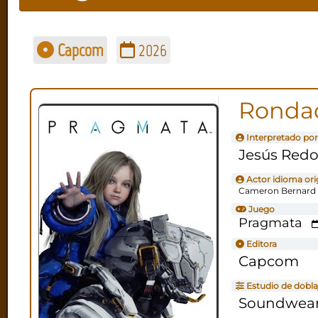
Capcom
2026
Ronda
Interpretado por
Jesús Red
Actor idioma ori
Cameron Bernard 
Juego
Pragmata
Editora
Capcom
Estudio de dobla
Soundwea