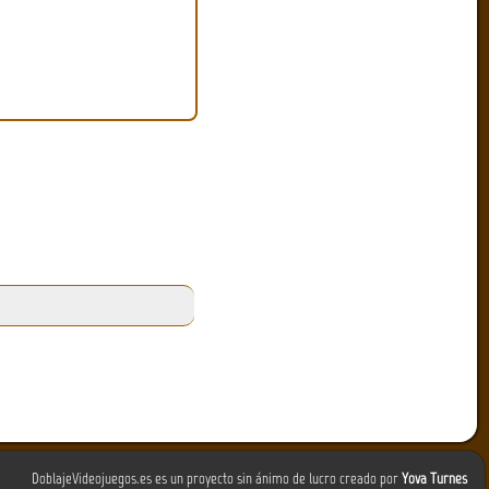
DoblajeVideojuegos.es es un proyecto sin ánimo de lucro creado por
Yova Turnes