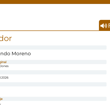
F
dor
ondo Moreno
ginal
Jones
2026
je
r