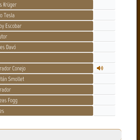
s Krüger
io Tesla
by Escobar
utor
es Davó
ador Conejo
tán Smollet
rador
eas Fogg
es