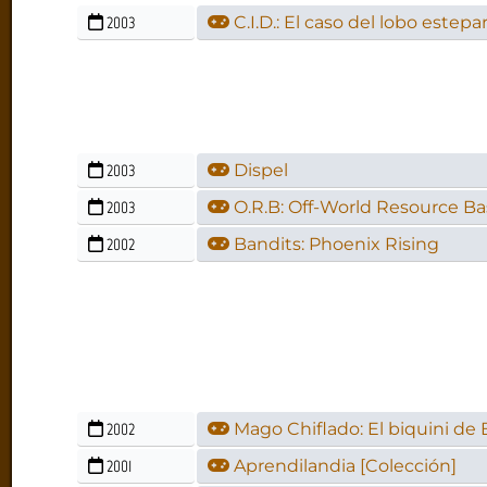
2003
C.I.D.: El caso del lobo estepa
2003
Dispel
2003
O.R.B: Off-World Resource B
2002
Bandits: Phoenix Rising
2002
Mago Chiflado: El biquini de B
2001
Aprendilandia [Colección]