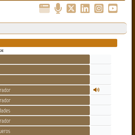
JE
rador
rador
dades
rador
ueros