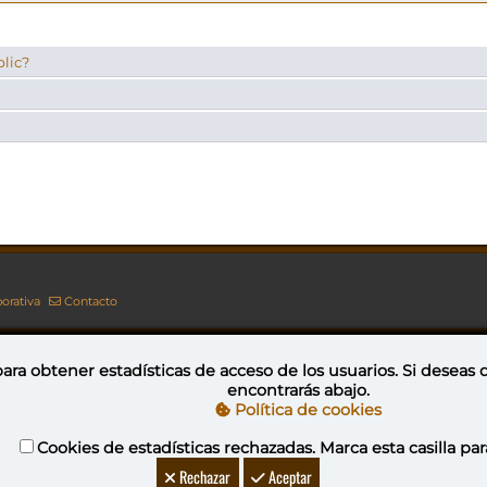
blic?
orativa
Contacto
ara obtener estadísticas de acceso de los usuarios. Si deseas
encontrarás abajo.
Esta obra está bajo una licencia de Creative Commons Reconocimiento-NoComercial-CompartirIgual 4.0 Internacional
Política de cookies
Cookies de estadísticas rechazadas. Marca esta casilla par
YovaGamingNetwork
Rechazar
Aceptar
ideojuegos
DeVuego
DeVuego GAL
DeVuego LATAM
DeVuego 