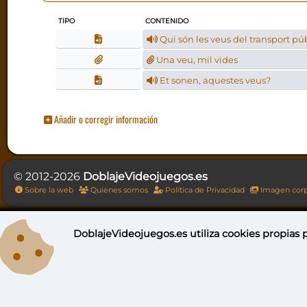
TIPO
CONTENIDO
Qui són les veus del transport pú
Una veu, mil vides
Et sonen, aquestes veus?
Añadir o corregir información
© 2012-2026
DoblajeVideojuegos.es
Sobre la web
Quienes somos
Política de Privacidad
Imagen corp
DoblajeVideojuegos.es utiliza
cookies propias
p
DoblajeV