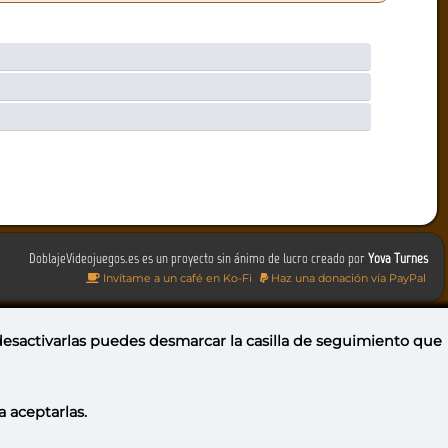
DoblajeVideojuegos.es es un proyecto sin ánimo de lucro creado por
Yova Turnes
Invítame a un café en Ko-Fi
Haz una donación vía PayPal
 desactivarlas puedes
desmarcar la casilla de seguimiento
que
a aceptarlas.
Portugal