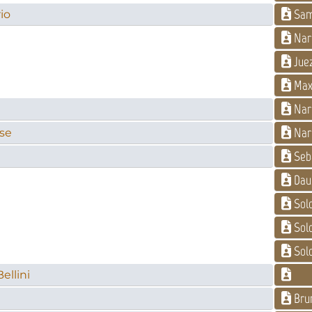
Sam
rio
Nar
Jue
Max
Nar
Narr
ase
Seb
Dau
Sold
Sold
Sold
ellini
Bru