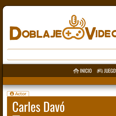
INICIO
JUEGO
Actor
Carles Davó