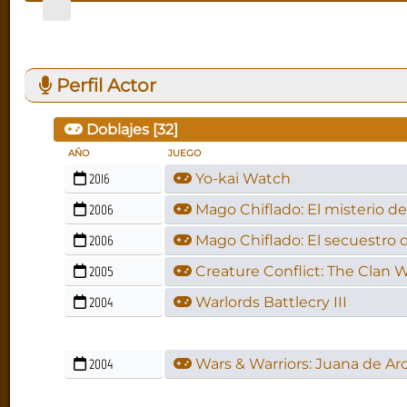
Perfil Actor
Doblajes [
32
]
AÑO
JUEGO
2016
Yo-kai Watch
2006
Mago Chiflado: El misterio de
2006
Mago Chiflado: El secuestro d
2005
Creature Conflict: The Clan 
2004
Warlords Battlecry III
2004
Wars & Warriors: Juana de Ar