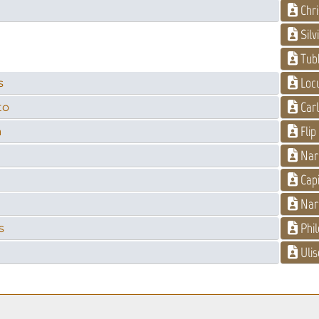
Chri
Silv
Tub
Loc
s
Carl
to
Flip
a
Narr
Capi
Nar
Phil
s
Ulis