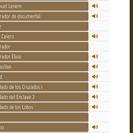
uel Lenem
rador de documental
z
 Calero
rador
ador Elisio
astian
d
ado de los Cruzados 1
ado del Enclave 2
ado de los Lobos
no