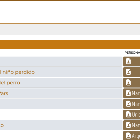
PERSONA
l niño perdido
el perro
Nar
Wars
Nar
Uni
Nar
co
Arq