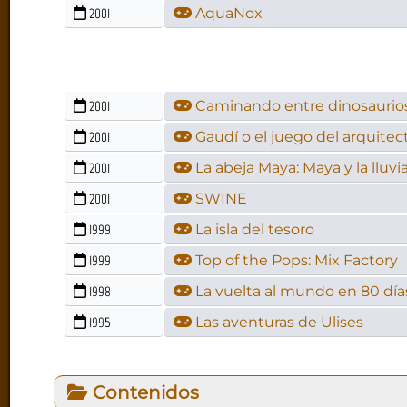
2001
AquaNox
2001
Caminando entre dinosaurio
2001
Gaudí o el juego del arquitec
2001
La abeja Maya: Maya y la lluvi
2001
SWINE
1999
La isla del tesoro
1999
Top of the Pops: Mix Factory
1998
La vuelta al mundo en 80 día
1995
Las aventuras de Ulises
Contenidos