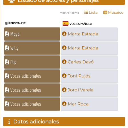
Listado de actores y personajes
Lista
Mosaico
Mostrar como
PERSONAJE
VOZ ESPAÑOLA
Maya
Marta Estrada
Willy
Marta Estrada
Flip
Carles Davó
Voces adicionales
Toni Pujós
Voces adicionales
Jordi Varela
Voces adicionales
Mar Roca
Datos adicionales