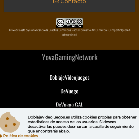
Contacto
Esta obra está bajo una licencia de Creative Commons Reconocimiento-NoComercial-CompartirIgual 4.0
Internacional
YovaGamingNetwork
DoblajeVideojuegos
DeVuego
DeVuego GAL
DeVuego LATAM
DoblajeVideojuegos.es utiliza
cookies propias
para obtener
estadísticas de acceso de los usuarios. Si deseas
desactivarlas puedes
desmarcar la casilla de seguimiento
DeVuego Portugal
que encontrarás abajo.
Política de cookies