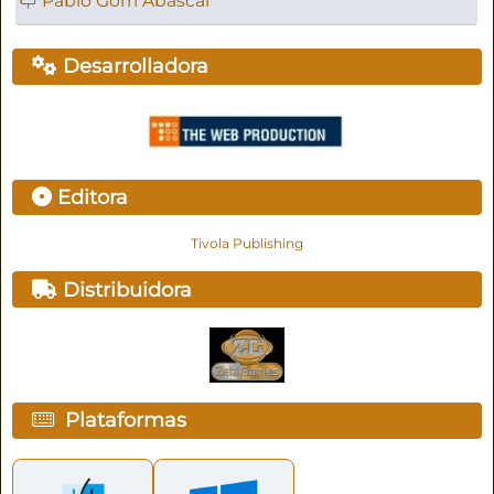
Pablo Gorri Abascal
Desarrolladora
Editora
Tivola Publishing
Distribuidora
Plataformas