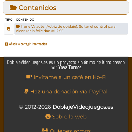
Contenidos
TIPO
CONTENIDO
Irene Valadés (Actriz de doblaje): Soltar el control para
alcanzar la felicidad #HPSF
Añadir o corregir información
DoblajeVideojuegos.es es un proyecto sin ánimo de lucro creado
por
Yova Turnes
Invítame a un café en Ko-Fi
Haz una donación vía PayPal
© 2012-2026
DoblajeVideojuegos.es
Sobre la web
Quienes somos