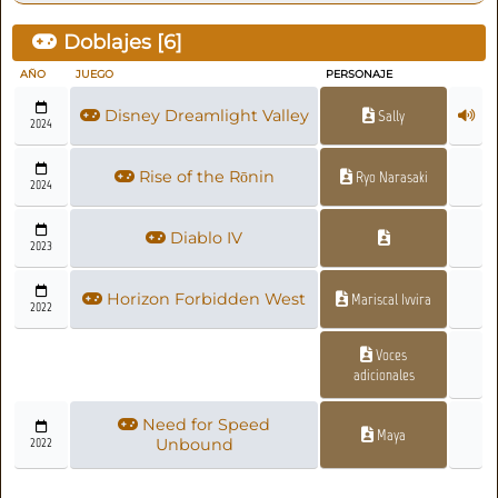
Doblajes [
6
]
AÑO
JUEGO
PERSONAJE
Disney Dreamlight Valley
Sally
2024
Rise of the Rōnin
Ryo Narasaki
2024
Diablo IV
2023
Horizon Forbidden West
Mariscal Ivvira
2022
Voces
adicionales
Need for Speed
Maya
2022
Unbound