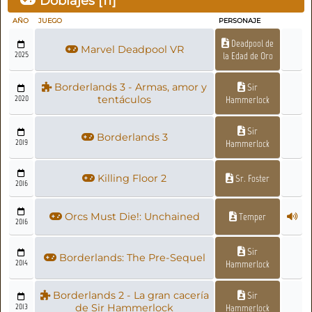
Doblajes [
11
]
AÑO
JUEGO
PERSONAJE
Deadpool de
Marvel Deadpool VR
2025
la Edad de Oro
Borderlands 3 - Armas, amor y
Sir
2020
tentáculos
Hammerlock
Sir
Borderlands 3
2019
Hammerlock
Killing Floor 2
Sr. Foster
2016
Orcs Must Die!: Unchained
Temper
2016
Sir
Borderlands: The Pre-Sequel
2014
Hammerlock
Borderlands 2 - La gran cacería
Sir
2013
de Sir Hammerlock
Hammerlock