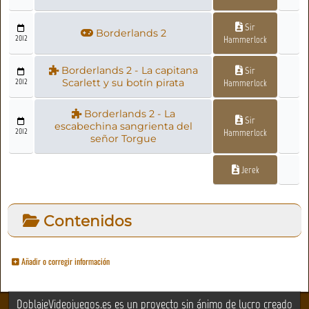
Sir
Borderlands 2
2012
Hammerlock
Borderlands 2 - La capitana
Sir
2012
Scarlett y su botín pirata
Hammerlock
Borderlands 2 - La
Sir
escabechina sangrienta del
2012
Hammerlock
señor Torgue
Jerek
Contenidos
Añadir o corregir información
DoblajeVideojuegos.es es un proyecto sin ánimo de lucro creado