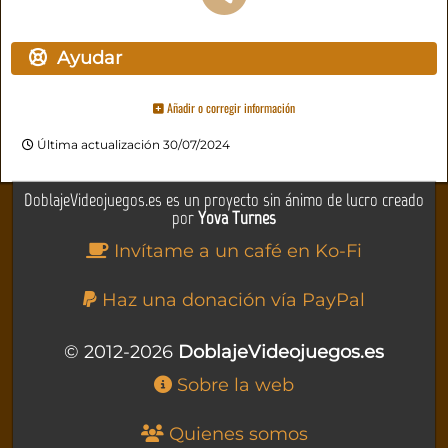
Ayudar
Añadir o corregir información
Última actualización 30/07/2024
DoblajeVideojuegos.es es un proyecto sin ánimo de lucro creado
por
Yova Turnes
Invítame a un café en Ko-Fi
Haz una donación vía PayPal
© 2012-2026
DoblajeVideojuegos.es
Sobre la web
Quienes somos