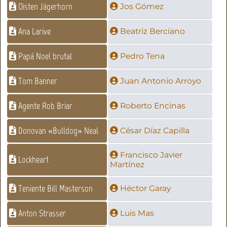
Oisten Jägerhorn
Jos Gómez
Ana Larive
Beatriz Berciano
Papá Noel brutal
Pedro Tena
Tom Banner
Juan Antonio Arroyo
Agente Rob Briar
Roberto Encinas
Donovan «Bulldog» Neal
César Díaz Capilla
Francisco Javier
Lockheart
Martínez
Teniente Bill Masterson
Héctor Garay
Anton Strasser
Luis Mas