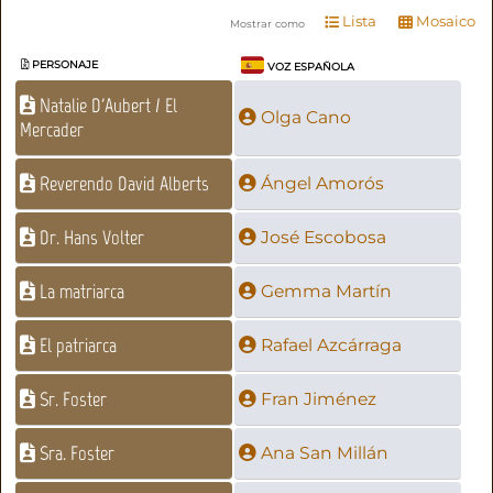
Lista
Mosaico
Mostrar como
PERSONAJE
VOZ ESPAÑOLA
Natalie D'Aubert / El
Olga Cano
Mercader
Reverendo David Alberts
Ángel Amorós
Dr. Hans Volter
José Escobosa
La matriarca
Gemma Martín
El patriarca
Rafael Azcárraga
Sr. Foster
Fran Jiménez
Sra. Foster
Ana San Millán