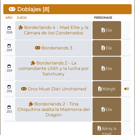
Doblajes [
8
]
AÑO
JUEGO
PERSONAJE
Borderlands 4 - Mad Ellie y la
Ellie
2026
Cámara de los Condenados
Borderlands 3
Ellie
2019
Borderlands 2 - La
comandante Lilith y la lucha por
Ellie
2019
Sanctuary
Orcs Must Die!: Unchained
Midnight
2016
Borderlands 2 - Tina
Chiquitina asalta la Mazmorra del
Ellie
2013
Dragón
Aubrey, la
treant