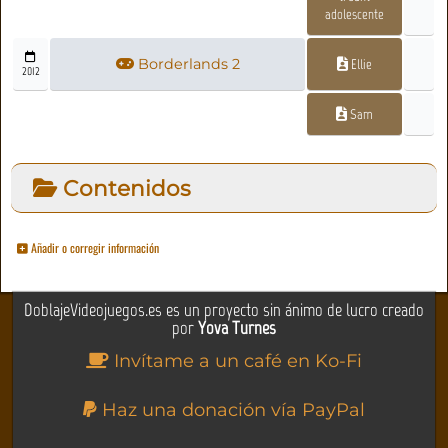
adolescente
Borderlands 2
Ellie
2012
Sam
Contenidos
Añadir o corregir información
DoblajeVideojuegos.es es un proyecto sin ánimo de lucro creado
por
Yova Turnes
Invítame a un café en Ko-Fi
Haz una donación vía PayPal