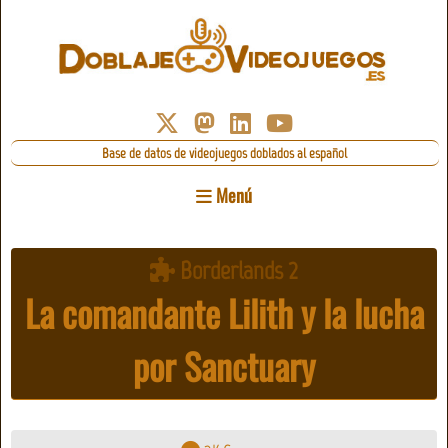
Base de datos de videojuegos doblados al español
Menú
Borderlands 2
La comandante Lilith y la lucha
por Sanctuary