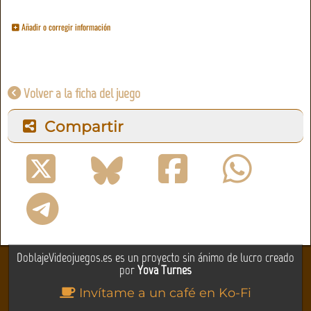
Añadir o corregir información
Volver a la ficha del juego
Compartir
DoblajeVideojuegos.es es un proyecto sin ánimo de lucro creado
por
Yova Turnes
Invítame a un café en Ko-Fi