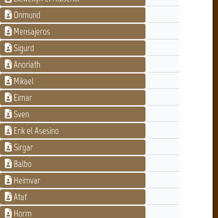
Onmund
Mensajeros
Sigurd
Anoriath
Mikael
Eimar
Sven
Erik el Asesino
Sirgar
Balbo
Heimvar
Ataf
Horm