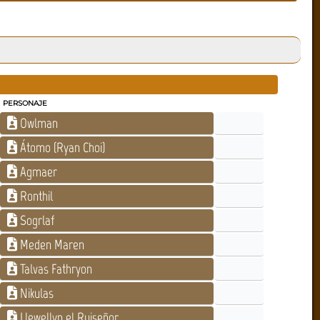
PERSONAJE
Owlman
Átomo (Ryan Choi)
Agmaer
Ronthil
Sogrlaf
Meden Maren
Talvas Fathryon
Nikulas
Llewellyn el Ruiseñor