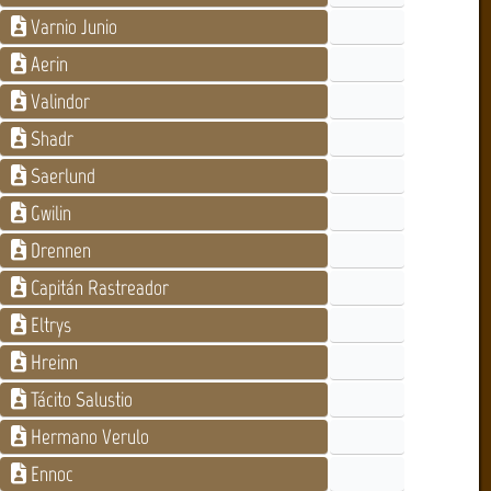
Varnio Junio
Aerin
Valindor
Shadr
Saerlund
Gwilin
Drennen
Capitán Rastreador
Eltrys
Hreinn
Tácito Salustio
Hermano Verulo
Ennoc