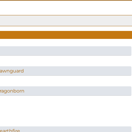
 Dawnguard
 Dragonborn
earthfire