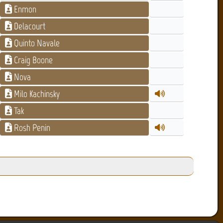
Enmon
Delacourt
Quinto Navale
Craig Boone
Nova
Milo Kachinsky
Tak
Rosh Penin