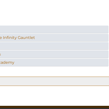
 Infinity Gauntlet
s
Academy