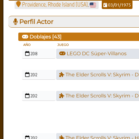
Providence, Rhode Island (USA)
03/01/1975
,
Perfil Actor
Doblajes [
43
]
AÑO
JUEGO
2018
LEGO DC Súper-Villanos
2012
The Elder Scrolls V: Skyrim -
2012
The Elder Scrolls V: Skyrim -
2012
The Elder Scrolls V: Skyrim - H