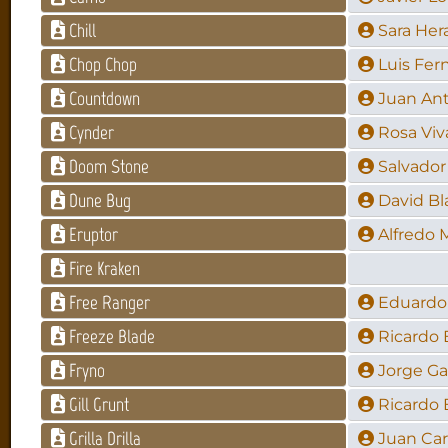
Chill
Sara Her
Chop Chop
Luis Fer
Countdown
Juan Ant
Cynder
Rosa Viv
Doom Stone
Salvador
Dune Bug
David Bl
Eruptor
Alfredo 
Fire Kraken
Free Ranger
Eduardo
Freeze Blade
Ricardo 
Fryno
Jorge Ga
Gill Grunt
Ricardo 
Grilla Drilla
Juan Car