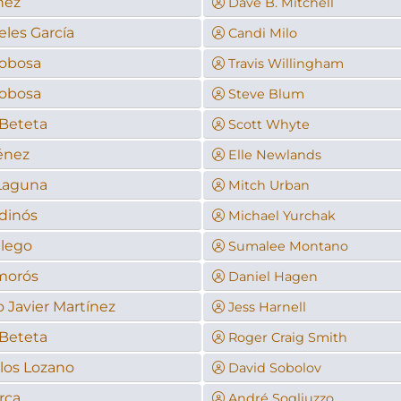
ñez
Dave B. Mitchell
les García
Candi Milo
cobosa
Travis Willingham
cobosa
Steve Blum
 Beteta
Scott Whyte
énez
Elle Newlands
 Laguna
Mitch Urban
dinós
Michael Yurchak
llego
Sumalee Montano
morós
Daniel Hagen
o Javier Martínez
Jess Harnell
 Beteta
Roger Craig Smith
los Lozano
David Sobolov
rca
André Sogliuzzo