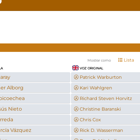
Lista
Mostrar como
LA
VOZ ORIGINAL
aray
Patrick Warburton
er Alborg
Kari Wahlgren
oicoechea
Richard Steven Horvitz
sús Nieto
Christine Baranski
rreda
Chris Cox
rcía Vázquez
Rick D. Wasserman