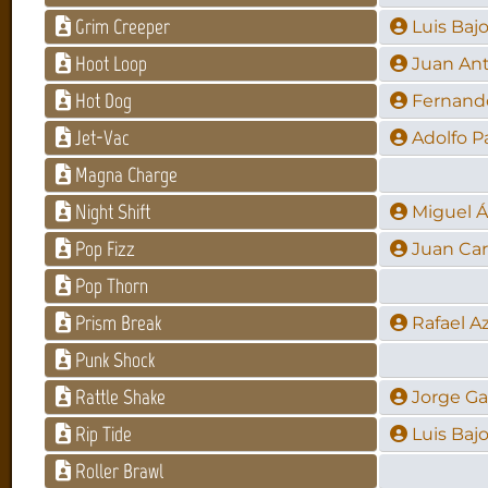
Grim Creeper
Luis Baj
Hoot Loop
Juan Ant
Hot Dog
Fernand
Jet-Vac
Adolfo P
Magna Charge
Night Shift
Miguel Á
Pop Fizz
Juan Car
Pop Thorn
Prism Break
Rafael A
Punk Shock
Rattle Shake
Jorge Ga
Rip Tide
Luis Baj
Roller Brawl