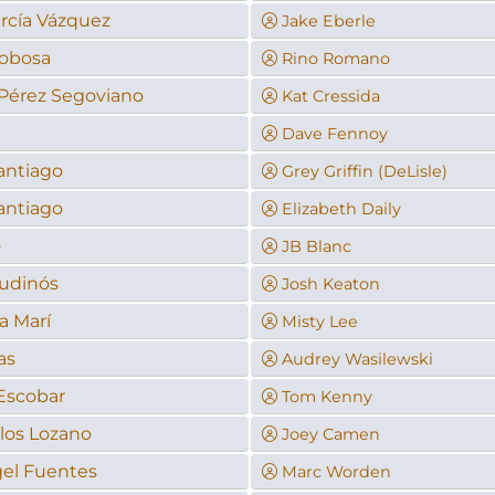
rcía Vázquez
Jake Eberle
cobosa
Rino Romano
Pérez Segoviano
Kat Cressida
Dave Fennoy
Santiago
Grey Griffin (DeLisle)
Santiago
Elizabeth Daily
o
JB Blanc
audinós
Josh Keaton
a Marí
Misty Lee
as
Audrey Wasilewski
Escobar
Tom Kenny
los Lozano
Joey Camen
gel Fuentes
Marc Worden