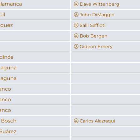
alamanca
Dave Wittenberg
Gil
John DiMaggio
zquez
Salli Saffioti
Bob Bergen
Gideon Emery
dinós
 Laguna
 Laguna
anco
anco
anco
 Bosch
Carlos Alazraqui
Suárez