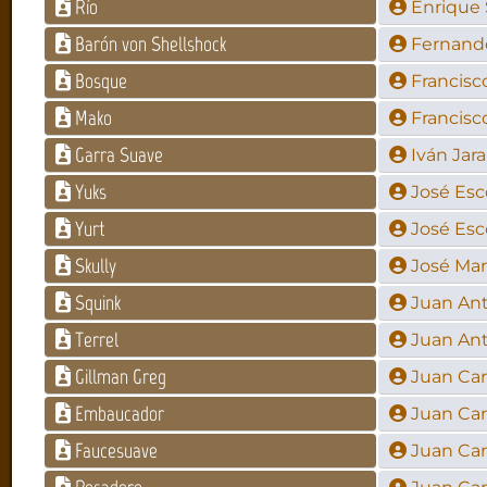
Río
Enrique 
Barón von Shellshock
Fernand
Bosque
Francisc
Mako
Francisc
Garra Suave
Iván Jara
Yuks
José Es
Yurt
José Es
Skully
José Mar
Squink
Juan Ant
Terrel
Juan Ant
Gillman Greg
Juan Car
Embaucador
Juan Car
Faucesuave
Juan Car