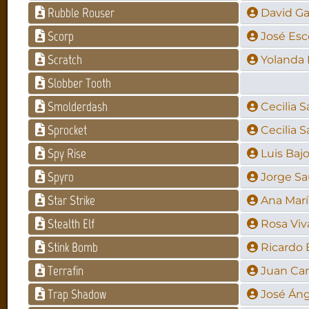
Rubble Rouser
David Ga
Scorp
José Es
Scratch
Yolanda 
Slobber Tooth
Smolderdash
Cecilia 
Sprocket
Cecilia 
Spy Rise
Luis Baj
Spyro
Jorge S
Star Strike
Ana Marí
Stealth Elf
Rosa Viv
Stink Bomb
Ricardo 
Terrafin
Juan Car
Trap Shadow
José Án