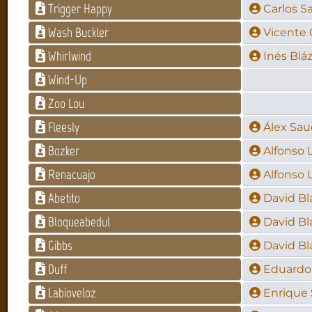
Trigger Happy
Carlos S
Wash Buckler
Vicente 
Whirlwind
Inés Blá
Wind-Up
Zoo Lou
Fleesly
Álex Sau
Bozker
Alfonso
Renacuajo
Alfonso
Abetito
David Bl
Bloqueabedul
David Bl
Gibbs
David Bl
Duff
Eduardo
Labioveloz
Enrique 