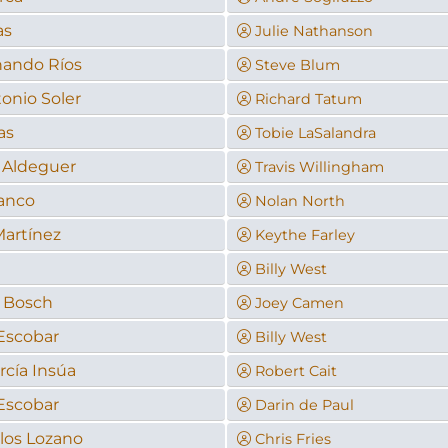
as
Julie Nathanson
nando Ríos
Steve Blum
onio Soler
Richard Tatum
as
Tobie LaSalandra
 Aldeguer
Travis Willingham
anco
Nolan North
Martínez
Keythe Farley
Billy West
 Bosch
Joey Camen
Escobar
Billy West
rcía Insúa
Robert Cait
Escobar
Darin de Paul
los Lozano
Chris Fries