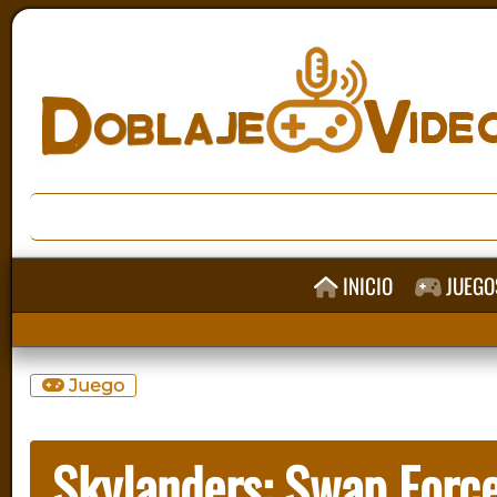
INICIO
JUEGO
Juego
Skylanders: Swap Forc