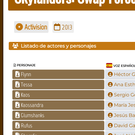
Activision
2013
Listado de actores y personajes
PERSONAJE
VOZ ESPAÑO
Flynn
Héctor G
Tessa
Ana Esth
Kaos
Sergio G
Kaossandra
María Je
Glumshanks
Jesús Ba
Rufus
David Ga