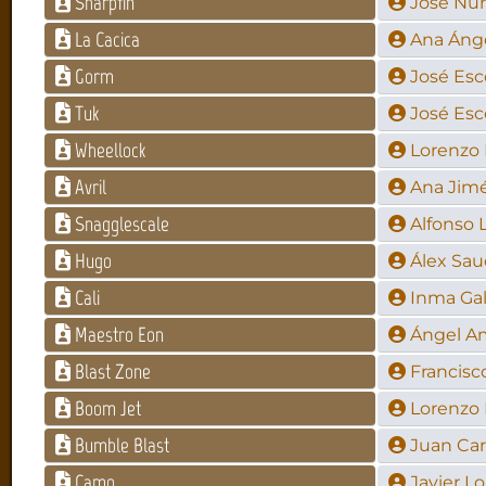
Sharpfin
José Nú
La Cacica
Ana Ánge
Gorm
José Es
Tuk
José Es
Wheellock
Lorenzo
Avril
Ana Jim
Snagglescale
Alfonso
Hugo
Álex Sau
Cali
Inma Ga
Maestro Eon
Ángel A
Blast Zone
Francisc
Boom Jet
Lorenzo
Bumble Blast
Juan Car
Camo
Javier Lo