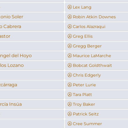
o
Lex Lang
onio Soler
Robin Atkin Downes
o Cabrera
Carlos Alazraqui
astor
Greg Ellis
Gregg Berger
ngel del Hoyo
Maurice LaMarche
los Lozano
Bobcat Goldthwait
Chris Edgerly
zcárraga
Peter Lurie
Tara Platt
rcía Insúa
Troy Baker
o
Patrick Seitz
Cree Summer