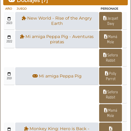
Doblajes [
7
]
AÑO
JUEGO
PERSONAJE
New World - Rise of the Angry
Jacquet
2023
Earth
Davy
Mi amiga Peppa Pig - Aventuras
Mamá
2022
piratas
Mole
Señora
Rabbit
Polly
Mi amiga Peppa Pig
2021
Parrot
Señora
Rabbit
Mamá
Mole
Monkey King: Hero is Back -