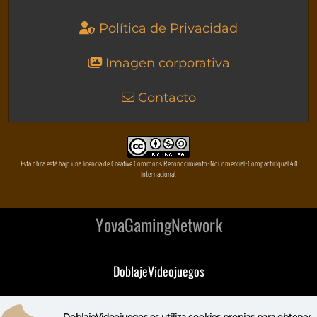
Política de Privacidad
Imagen corporativa
Contacto
Esta obra está bajo una licencia de Creative Commons Reconocimiento-NoComercial-CompartirIgual 4.0
Internacional
YovaGamingNetwork
DoblajeVideojuegos
DeVuego
DoblajeVideojuegos.es utiliza
cookies propias
para obtener