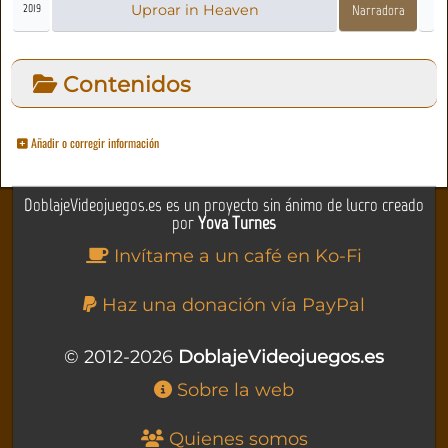
2019
Uproar in Heaven
Narradora
Contenidos
Añadir o corregir información
DoblajeVideojuegos.es es un proyecto sin ánimo de lucro creado
por
Yova Turnes
Invítame a un café en Ko-Fi
Haz una donación vía PayPal
© 2012-2026
DoblajeVideojuegos.es
Sobre la web
Quienes somos