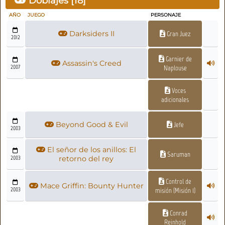
Doblajes [
18
]
AÑO
JUEGO
PERSONAJE
Darksiders II
Gran Juez
2012
Garnier de
Assassin's Creed
2007
Naplouse
Voces
adicionales
Beyond Good & Evil
Jefe
2003
El señor de los anillos: El
Saruman
2003
retorno del rey
Control de
Mace Griffin: Bounty Hunter
2003
misión (Misión 1)
Conrad
Reinhold