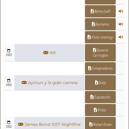
Benny Saff
Humanos
Piloto enemigo
General
XIII
2003
Carrington
Conspiradores
Aymun y la gran carrera
Dully
2002
Espadachín
Pintor
James Bond 007: Nightfire
Rafael Drake
2002