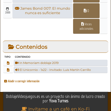
James Bond 007: El mundo
Q
2000
nunca es suficiente
Voces
adicionales
Contenidos
TIPO
CONTENIDO
In Memoriam doblaje 2019
El Unicornio - 1x22 - Invitado: Luis Martín Carrillo
Añadir o corregir información
DoblajeVideojuegos.es es un proyecto sin ánimo de lucro creado
por
Yova Turnes
Invítame a un café en Ko-Fi